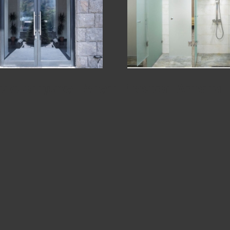
ого отдыха Гетап Резорт Арзни