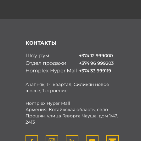
КОНТАКТЫ
Шоу-рум
+374 12 999000
Отдел продажи
+374 96 999203
Homplex Hyper Mall
+374 33 999119
Ачапняк, Г-1 квартал, Силикян новое
шоссе, 1 строение
Homplex Hyper Mall
Армения, Котайкская область, село
Прошян, улица Геворга Чауша, дом 1/47,
2413