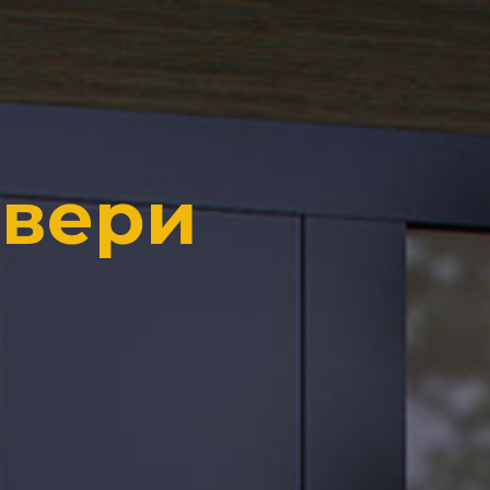
Двери
И