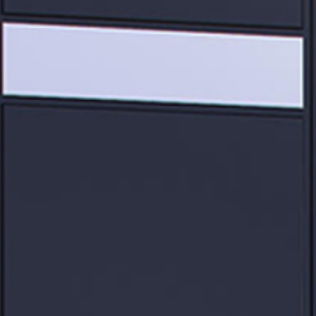
ОКНА
СТЕК
ФАСА