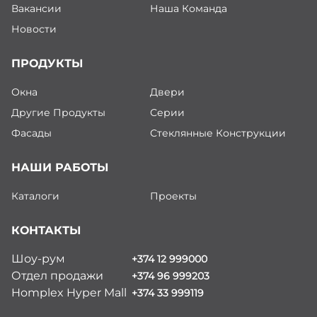
Вакансии
Точное чтение и применение технических
Наша Команда
чертежей и замеров.
Новости
Настройка и эксплуатация оборудования для
ПРОДУКТЫ
обработки стекла.
Окна
Двери
Контроль качества собственной работы и
Другие Продукты
Серии
работы команды.
Фасады
Стеклянные Конструкции
Обучение и инструктаж работников по
правильной работе со стеклом.
НАШИ РАБОТЫ
Выявление технологических отклонений и
Каталоги
Проекты
информирование руководства.
КОНТАКТЫ
Контроль рационального использования
материалов.
Шоу-рум
+374 12 999000
Отдел продажи
+374 96 999203
Соблюдение правил охраны труда и техники
Homplex Hyper Mall
+374 33 999119
безопасности.