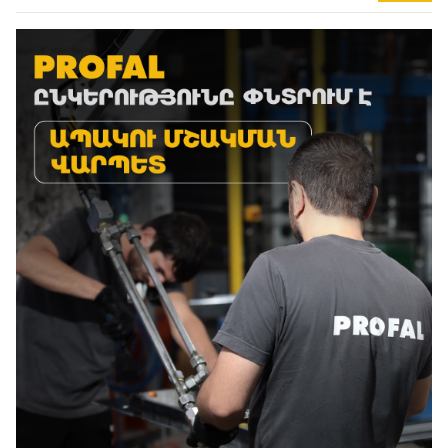
Место работы
: Аджапняк
Опыт работы
: Не обязателен
Обязанности
:
Сборка стеклянных конструкций по
предоставленным чертежам.
Извлечение размеров стекла из формы заказа и
обработка стекла соответственно.
Выполнение профессиональных задач.
Процедура подачи заявления: