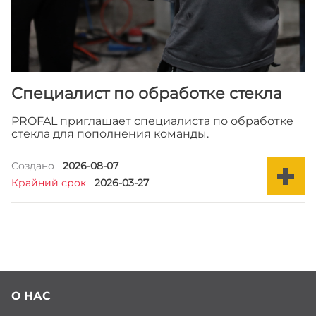
Вы можете подать заявку, прикрепив свое резюме
здесь или отправив электронное письмо по адресу:
по адресу:
hr@profal.am
или по
телефону:
+37496999183
.
Специалист по обработке стекла
PROFAL приглашает специалиста по обработке
стекла для пополнения команды.
Загрузить резюме
Создано
2026-08-07
Крайний срок
2026-03-27
Отправлять
Обязанности:
Резка, шлифовка, полировка, мойка, закалка
или ламинация стекла в соответствии с
О НАС
производственными заданиями.