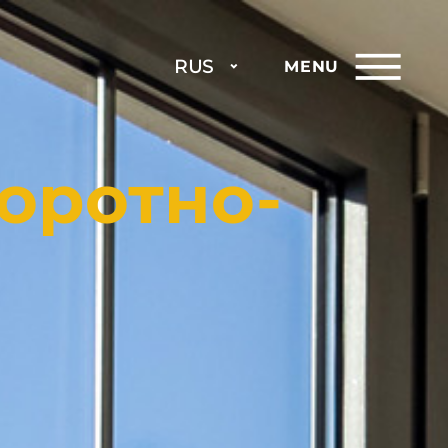
RUS
MENU
оротно-