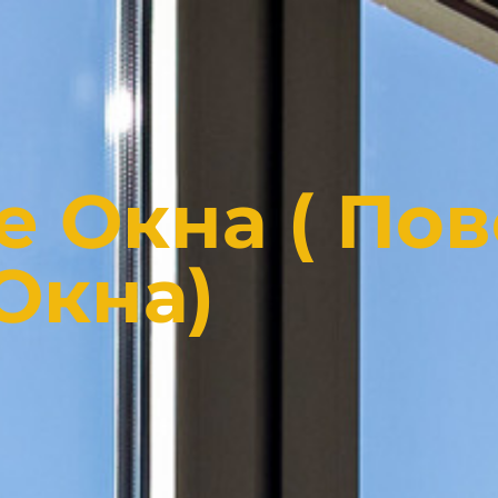
е Окна ( Пов
Окна)