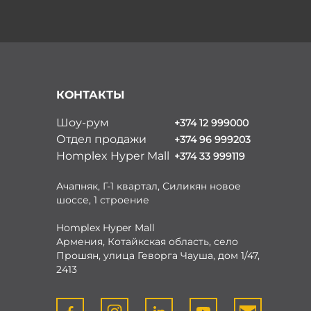
КОНТАКТЫ
Шоу-рум
+374 12 999000
Отдел продажи
+374 96 999203
Homplex Hyper Mall
+374 33 999119
Ачапняк, Г-1 квартал, Силикян новое
шоссе, 1 строение
Homplex Hyper Mall
Армения, Котайкская область, село
Прошян, улица Геворга Чауша, дом 1/47,
2413