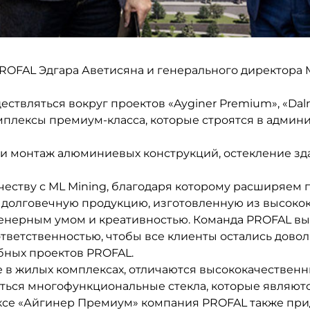
 ПРОДУК
ROFAL Эдгара Аветисяна и генерального директора 
Ь
ствляться вокруг проектов «Ayginer Premium», «Dalma
плексы премиум-класса, которые строятся в админи
 и монтаж алюминиевых конструкций, остекление з
ству с ML Mining, благодаря которому расширяем п
ТЫ
и долговечную продукцию, изготовленную из высоко
енерным умом и креативностью. Команда PROFAL вы
тветственностью, чтобы все клиенты остались довол
абных проектов PROFAL.
в жилых комплексах, отличаются высококачествен
ваться многофункциональные стекла, которые являю
ексе «Айгинер Премиум» компания PROFAL также пр