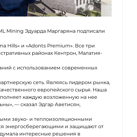
ТЫ
ML Mining Эдуарда Маргаряна подписали
 Hills» и «Adonts Premium». Все три
стративных районах Кентрон, Малатия-
даний с использованием современных
артнерскую сеть. Являясь лидером рынка,
качественного европейского сырья. Наша
полняет каждую возложенную на нее
ьны», — сказал Эдгар Аветисян,
ными звуко- и теплоизоляционными
тся энергосберегающими и защищают от
идумала интересные решения в