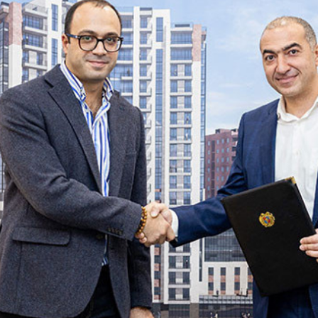
ННЫЕ КО
Ы