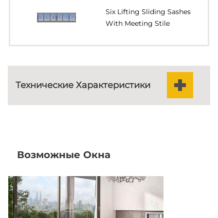
Six Lifting Sliding Sashes
With Meeting Stile
Corner Typology In Uplifting Sliding
Технические Характеристики
Double Horizontal Parallel Lifting
Sliding Sash With Rolling Shutter
Slide / Lift & Slide mechanism
MECHANISM
56 mm
SASH DEPTH
Double Horizontal Parallel Lifting
Возможные Окна
Sliding Sash With Fly-Screen &
Rolling Shutter
108,5
MINIMUM VISIBLE ALUMINIUM FACE
mm
HEIGHT
Single Lifting Sliding Sash With
MINIMUM VISIBLE ALUMINIUM FACE WIDTH AT
49
Fixed Light
THE CENTRAL VERTICAL COLUMN