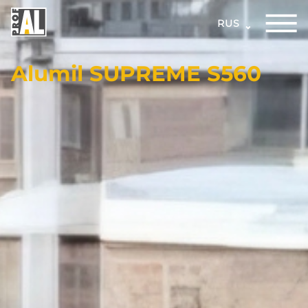
RUS
Alumil SUPREME S560
ДВЕРИ
ОКНА
СТЕКЛЯННЫЕ
КОНСТРУКЦИИ
ФАСАДЫ