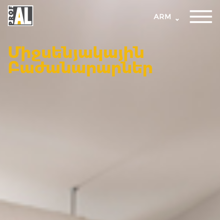
ARM
Միջսենյակային
Բաժանարարներ
ԴՌՆԵՐ
ՊԱՏՈՒՀԱՆՆԵՐ
ԱՊԱԿԵ
ԿՈՆՍՏՐՈՒԿՑԻԱՆԵՐ
ՖԱՍԱԴԱՅԻՆ