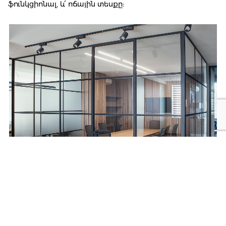
ֆունկցիոնալ, և՛ ոճային տեսքը: