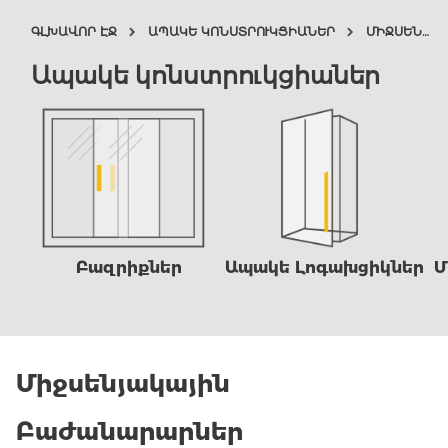
ԳԼԽԱՎՈՐ ԷՋ
ԱՊԱԿԵ ԿՈՆՍՏՐՈՒԿՑԻԱՆԵՐ
ՄԻՋՍԵՆՅԱԿԱՅԻՆ ԲԱԺԱՆԱՐԱՐՆԵՐ
Ապակե կոնստրուկցիաներ
Բազրիքներ
Ապակե Լոգախցիկներ
Մ
Միջսենյակային
Բաժանարարներ