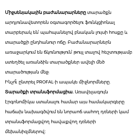
Միջսենյակային բաժանարարները
տարածքն
արդյունավետորեն օգտագործելու ֆունկցիոնալ
տարբերակ են՝ պահպանելով բնական լույսի հոսքը և
տարածքի ընդհանուր ոճը: Բաժանարարներն
առաջարկում են ճկունություն՝ թույլ տալով հեշտությամբ
ստեղծել առանձին տարածքներ ավելի մեծ
տարածության մեջ:
Ինչո՞ւ ընտրել PROFAL-ի ապակե միջնորմները.
Տարածքի տրանսֆորմացիա.
Առավելագույն
էրգոնոմիկա ստանալու համար այս համակարգերը
հաճախ նախագծվում են նորաոճ
սահող դռների
կամ
տրանսֆորմացվող
հավաքվող դռների
մեխանիզմներով։