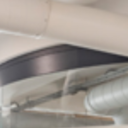
ԿՈՆՍՏՐՈՒԿՑԻԱՆԵՐ
ԱՅԼ
ԱՊՐԱՆՔՆԵՐ
ԿԱՀՈՒՅՔ
ՆԱԽԱԳԾԵՐ