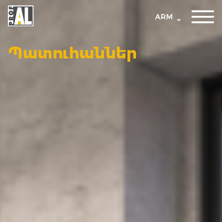
ARM
Պատուհաններ
ԴՌՆԵՐ
ՊԱՏՈՒՀԱՆՆԵՐ
ԱՊԱԿԵ
ԿՈՆՍՏՐՈՒԿՑԻԱՆԵՐ
ՖԱՍԱԴԱՅԻՆ