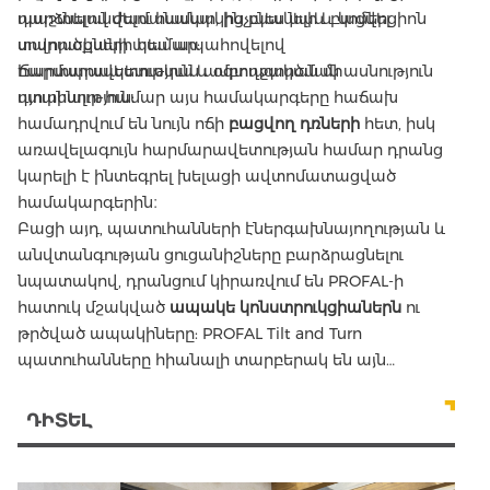
պաշտպանվելու համար, ինչպես նաև բացվել
դարձնելով ժամանակակից բնակելի և կոմերցիոն
սովորականի պես՝ ապահովելով
տարածքների համար:
հարմարավետություն և օգտագործման
Ճարտարապետական ամբողջական միասնություն
դյուրինություն:
ստանալու համար այս համակարգերը հաճախ
համադրվում են նույն ոճի
բացվող դռների
հետ, իսկ
առավելագույն հարմարավետության համար դրանց
կարելի է ինտեգրել խելացի ավտոմատացված
համակարգերին։
Բացի այդ, պատուհանների էներգախնայողության և
անվտանգության ցուցանիշները բարձրացնելու
նպատակով, դրանցում կիրառվում են PROFAL-ի
հատուկ մշակված
ապակե կոնստրուկցիաներն
ու
թրծված ապակիները: PROFAL Tilt and Turn
պատուհանները հիանալի տարբերակ են այն
անձանց համար, ովքեր գնահատում են ոճը, որակը և
ֆունկցիոնալությունը։
ԴԻՏԵԼ