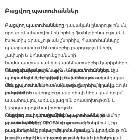
Բացվող պատուհաններ
Բացվող պատուհանները
դասական ընտրություն են,
որոնք գնահատվում են իրենց ֆունկցիոնալության և
էսթետիկ գրավչության շնորհիվ: Պատուհանները
պատրաստվում են տարբեր բարդությունների,
չափերի և կոնստրուկցիաների՝
համապատասխանելով ամենատարբեր կարիքներին
և նախասիրություններին։ Անկախ նրանից՝ ձեզ
Պարզ փականով (створчатые) պատուհաններ.
Այս
անհրաժեշտ է
պատուհանները հայտնի են իրենց դասական
երկփեղկ լուսամուտ
, թե ստանդարտ
մեկ պատուհան
տեսքով: Հատուկ համակարգի շնորհիվ դրանք
, PROFAL-ն առաջարկում է լավագույն
լուծումները:
բացվում են ամբողջությամբ դեպի ներս կամ դուրս՝
ապահովելով առավելագույն օդափոխություն և
էներգաարդյունավետություն:
Թեքվող բարդ փականով (поворотно-откидные)
Պատրաստված
ալյումինե պատուհանների
ամուր
պատուհաններ.
շրջանակներից՝ PROFAL-ի արտադրանքն
Այս տեսակը առանձնանում է իր
բազմաֆունկցիոնալությամբ: Դրանք կարող են
ապահովում է բարձր մեկուսացում, անվտանգություն
թեքվել վերևից՝ օդափոխության կամ անձրևից
և շահագործման հեշտություն՝ դրանք իդեալական