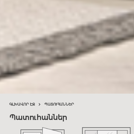
ԳԼԽԱՎՈՐ ԷՋ
ՊԱՏՈՒՀԱՆՆԵՐ
Պատուհաններ