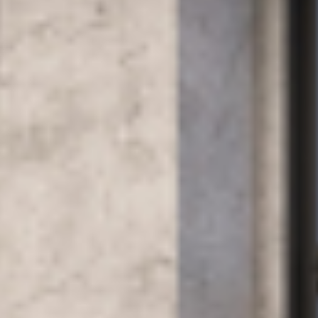
ԿՈՆՍՏՐՈՒԿՑԻԱՆԵՐ
ԱՅԼ
ԱՊՐԱՆՔՆԵՐ
ԿԱՀՈՒՅՔ
ՆԱԽԱԳԾԵՐ