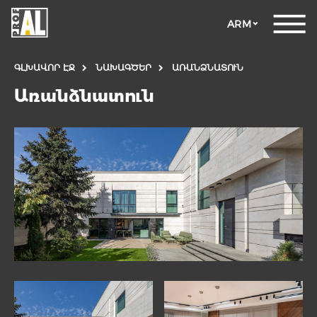
ARM
ԳԼԽԱՎՈՐ ԷՋ
ՆԱԽԱԳԾԵՐ
ԱՌԱՆՁՆԱՏՈՒՆ
Առանձնատուն
ԴՌՆԵՐ
ՊԱՏՈՒՀԱՆՆԵՐ
ԱՊԱԿԵ
ԿՈՆՍՏՐՈՒԿՑԻԱՆԵՐ
ՖԱՍԱԴԱՅԻՆ