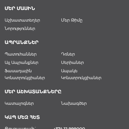
ՄԵՐ ՄԱՍԻՆ
Աշխատատեղեր
Մեր Թիմը
Նորություններ
ԱՊՐԱՆՔՆԵՐ
Պատուհաններ
Դռներ
Այլ Ապրանքներ
Սերիաներ
Ֆասադային
Ապակե
Կոնստրուկցիաներ
Կոնստրուկցիաներ
ՄԵՐ ԱՇԽԱՏԱՆՔՆԵՐԸ
Կատալոգներ
Նախագծեր
ԿԱՊ ՄԵԶ ՀԵՏ
Ցուցասրահ`