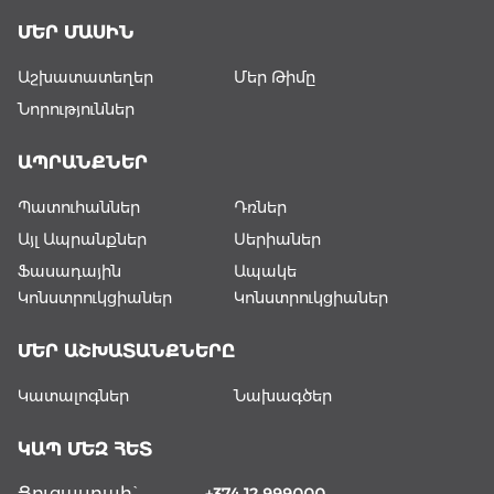
ՄԵՐ ՄԱՍԻՆ
Աշխատատեղեր
Մեր Թիմը
Նորություններ
ԱՊՐԱՆՔՆԵՐ
Պատուհաններ
Դռներ
Այլ Ապրանքներ
Սերիաներ
Ֆասադային
Ապակե
Կոնստրուկցիաներ
Կոնստրուկցիաներ
ՄԵՐ ԱՇԽԱՏԱՆՔՆԵՐԸ
Կատալոգներ
Նախագծեր
ԿԱՊ ՄԵԶ ՀԵՏ
Ցուցասրահ`