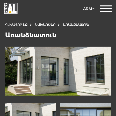
ARM
ԳԼԽԱՎՈՐ ԷՋ
ՆԱԽԱԳԾԵՐ
ԱՌԱՆՁՆԱՏՈՒՆ
Առանձնատուն
ԴՌՆԵՐ
ՊԱՏՈՒՀԱՆՆԵՐ
ԱՊԱԿԵ
ԿՈՆՍՏՐՈՒԿՑԻԱՆԵՐ
ՖԱՍԱԴԱՅԻՆ