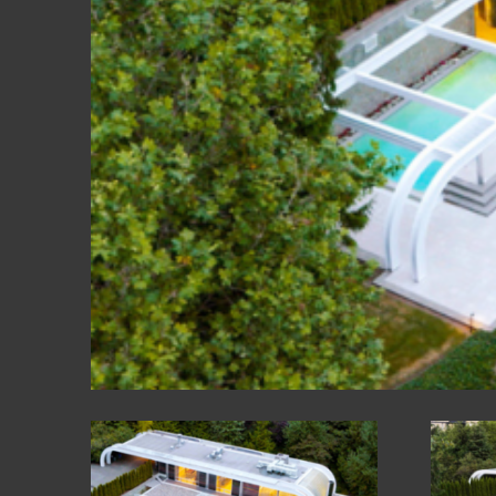
ԱՊԱԿԵ ԿՈՆ
ՖԱՍԱԴԱՅԻՆ
ԱՅԼ ԱՊՐԱՆ
ԿԱՀՈՒՅՔ