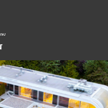
ՈՒՄ
մ
ԵՐ