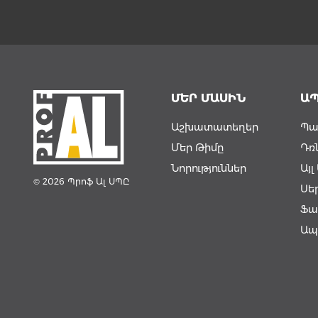
ՄԵՐ ՄԱՍԻՆ
Ա
Աշխատատեղեր
Պա
Մեր Թիմը
Դռ
Նորություններ
Այ
© 2026 Պրոֆ Ալ ՍՊԸ
Սե
Ֆա
Ապ