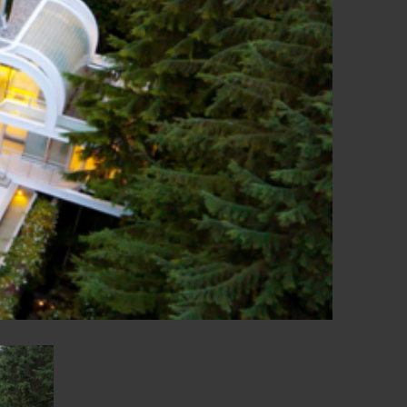
Ր
ԻԱՆԵՐ