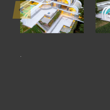
ՆԱԽԱԳԾԵՐ
Նախագիծ Կանադայում
․