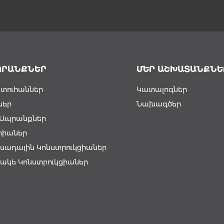
ՊՐԱՆՔՆԵՐ
ՄԵՐ ԱՇԽԱՏԱՆՔՆԵ
տուհաններ
Կատալոգներ
ներ
Նախագծեր
լ Ապրանքներ
րիաներ
սադային Կոնստրուկցիաներ
ակե Կոնստրուկցիաներ