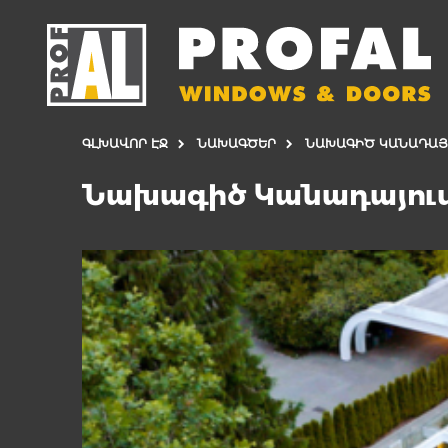
ԳԼԽԱՎՈՐ ԷՋ
ՆԱԽԱԳԾԵՐ
ՆԱԽԱԳԻԾ ԿԱՆԱԴԱՅ
Նախագիծ Կանադայու
ԴՌՆԵՐ
ՊԱՏՈՒՀԱՆՆ