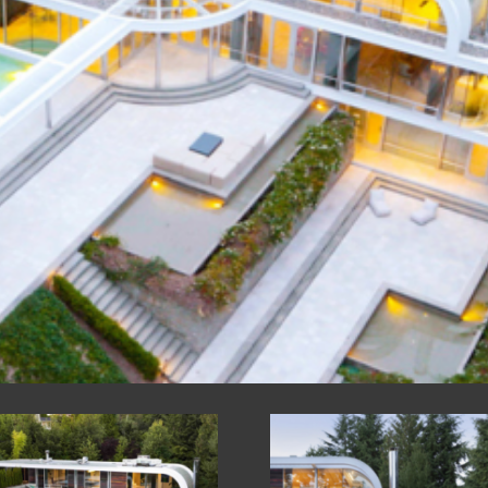
ՍՏՐՈՒԿՑԻԱՆԵ
 ԿՈՆՍՏՐՈՒԿՑ
ՔՆԵՐ