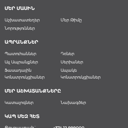
ՄԵՐ ՄԱՍԻՆ
Աշխատատեղեր
Մեր Թիմը
Նորություններ
ԱՊՐԱՆՔՆԵՐ
Պատուհաններ
Դռներ
Այլ Ապրանքներ
Սերիաներ
Ֆասադային
Ապակե
Կոնստրուկցիաներ
Կոնստրուկցիաներ
ՄԵՐ ԱՇԽԱՏԱՆՔՆԵՐԸ
Կատալոգներ
Նախագծեր
ԿԱՊ ՄԵԶ ՀԵՏ
Ցուցասրահ`