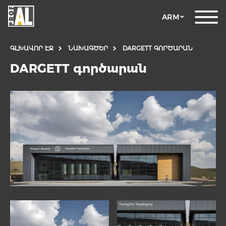
ARM
ԳԼԽԱՎՈՐ ԷՋ
ՆԱԽԱԳԾԵՐ
DARGETT ԳՈՐԾԱՐԱՆ
DARGETT գործարան
ԴՌՆԵՐ
ՊԱՏՈՒՀԱՆՆԵՐ
ԱՊԱԿԵ
ԿՈՆՍՏՐՈՒԿՑԻԱՆԵՐ
ՖԱՍԱԴԱՅԻՆ