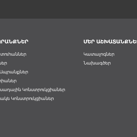
ՊՐԱՆՔՆԵՐ
ՄԵՐ ԱՇԽԱՏԱՆՔՆԵ
տուհաններ
Կատալոգներ
ներ
Նախագծեր
լ Ապրանքներ
րիաներ
սադային Կոնստրուկցիաներ
ակե Կոնստրուկցիաներ