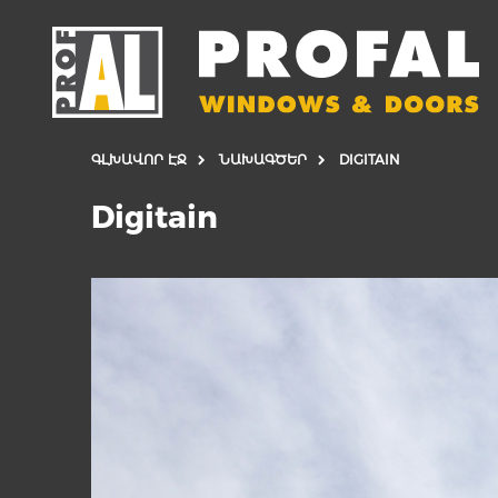
ԳԼԽԱՎՈՐ ԷՋ
ՆԱԽԱԳԾԵՐ
DIGITAIN
Digitain
ԴՌՆԵՐ
ՊԱՏՈՒՀԱՆՆ