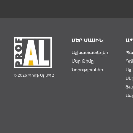
ՄԵՐ ՄԱՍԻՆ
Ա
Աշխատատեղեր
Պա
Մեր Թիմը
Դռ
Նորություններ
Այ
© 2026 Պրոֆ Ալ ՍՊԸ
Սե
Ֆա
Ապ