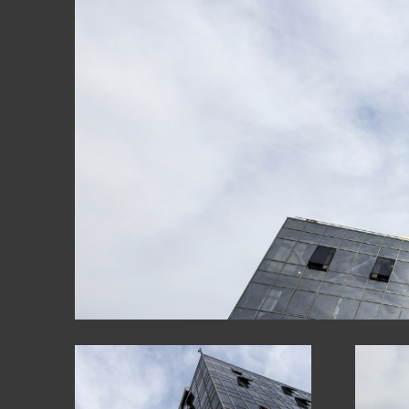
ԱՊԱԿԵ ԿՈՆ
ՖԱՍԱԴԱՅԻՆ
ԱՅԼ ԱՊՐԱՆ
ԿԱՀՈՒՅՔ