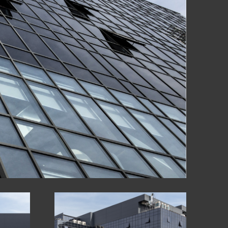
Ր
ԻԱՆԵՐ