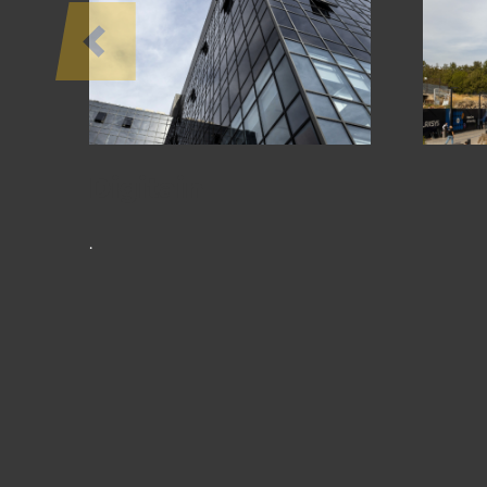
ՆԱԽԱԳԾԵՐ
Digitain
.