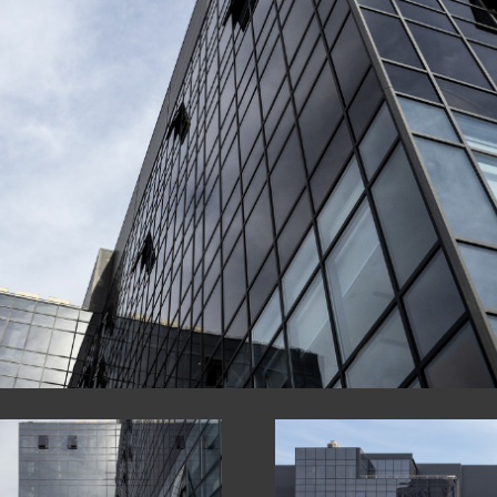
ՍՏՐՈՒԿՑԻԱՆԵ
 ԿՈՆՍՏՐՈՒԿՑ
ՔՆԵՐ