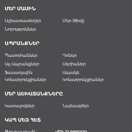
ՄԵՐ ՄԱՍԻՆ
Աշխատատեղեր
Մեր Թիմը
Նորություններ
ԱՊՐԱՆՔՆԵՐ
Պատուհաններ
Դռներ
Այլ Ապրանքներ
Սերիաներ
Ֆասադային
Ապակե
Կոնստրուկցիաներ
Կոնստրուկցիաներ
ՄԵՐ ԱՇԽԱՏԱՆՔՆԵՐԸ
Կատալոգներ
Նախագծեր
ԿԱՊ ՄԵԶ ՀԵՏ
Ցուցասրահ`