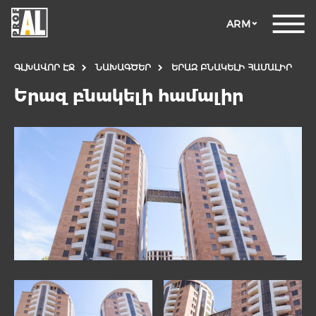
ARM
ԳԼԽԱՎՈՐ ԷՋ
ՆԱԽԱԳԾԵՐ
ԵՐԱԶ ԲՆԱԿԵԼԻ ՀԱՄԱԼԻՐ
Երազ բնակելի համալիր
ԴՌՆԵՐ
ՊԱՏՈՒՀԱՆՆԵՐ
ԱՊԱԿԵ
ԿՈՆՍՏՐՈՒԿՑԻԱՆԵՐ
ՖԱՍԱԴԱՅԻՆ