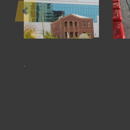
ՆԱԽԱԳԾԵՐ
Gold's gym
.