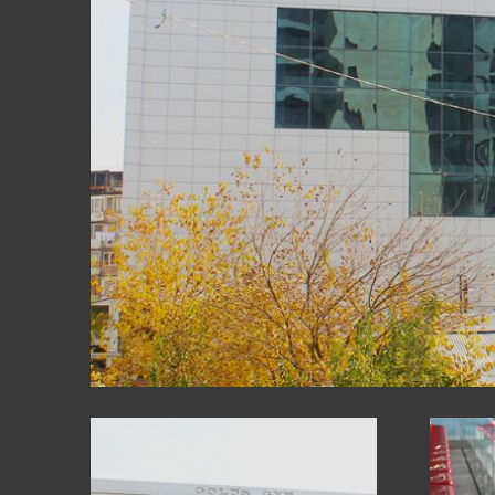
ԱՊԱԿԵ ԿՈՆ
ՖԱՍԱԴԱՅԻՆ
ԱՅԼ ԱՊՐԱՆ
ԿԱՀՈՒՅՔ