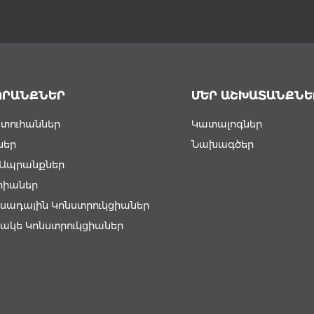
ՊՐԱՆՔՆԵՐ
ՄԵՐ ԱՇԽԱՏԱՆՔՆԵ
տուհաններ
Կատալոգներ
ներ
Նախագծեր
լ Ապրանքներ
րիաներ
սադային Կոնստրուկցիաներ
ակե Կոնստրուկցիաներ