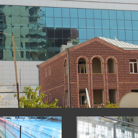
ՍՏՐՈՒԿՑԻԱՆԵ
 ԿՈՆՍՏՐՈՒԿՑ
ՔՆԵՐ