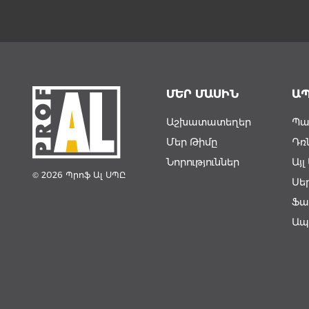
ՄԵՐ ՄԱՍԻՆ
Ա
Աշխատատեղեր
Պա
Մեր Թիմը
Դռ
Նորություններ
Այ
© 2026 Պրոֆ Ալ ՍՊԸ
Սե
Ֆա
Ապ