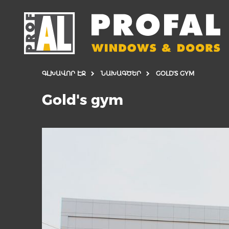
ԳԼԽԱՎՈՐ ԷՋ
ՆԱԽԱԳԾԵՐ
GOLD'S GYM
Gold's gym
ԴՌՆԵՐ
ՊԱՏՈՒՀԱՆՆ