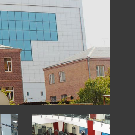
Ր
ԻԱՆԵՐ