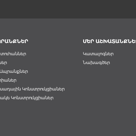
ՊՐԱՆՔՆԵՐ
ՄԵՐ ԱՇԽԱՏԱՆՔՆԵ
տուհաններ
Կատալոգներ
ներ
Նախագծեր
լ Ապրանքներ
րիաներ
սադային Կոնստրուկցիաներ
ակե Կոնստրուկցիաներ