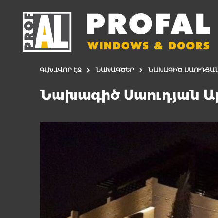
ԳԼԽԱՎՈՐ ԷՋ
ՆԱԽԱԳԾԵՐ
ՆԱԽԱԳԻԾ ՍԱՈՒԴՅԱՆ
Նախագիծ Սաուդյան Ա
ԴՌՆԵՐ
ՊԱՏՈՒՀԱՆՆ