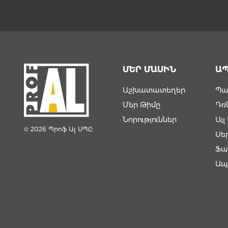
ՄԵՐ ՄԱՍԻՆ
Ա
Աշխատատեղեր
Պա
Մեր Թիմը
Դռ
Նորություններ
Այ
© 2026 Պրոֆ Ալ ՍՊԸ
Սե
Ֆա
Ապ