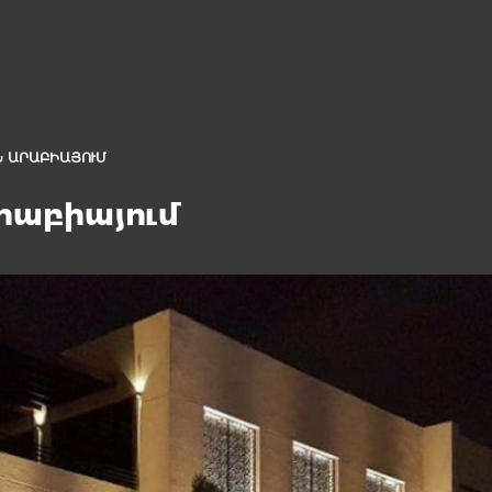
 ԱՐԱԲԻԱՅՈՒՄ
րաբիայում
ԵՐ