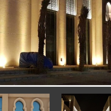
ՍՏՐՈՒԿՑԻԱՆԵ
 ԿՈՆՍՏՐՈՒԿՑ
ՔՆԵՐ