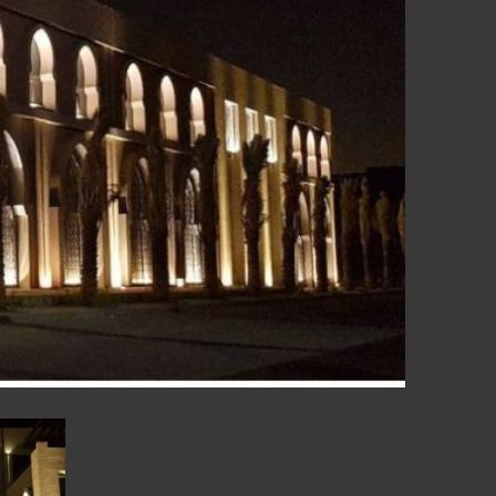
Ր
ԻԱՆԵՐ