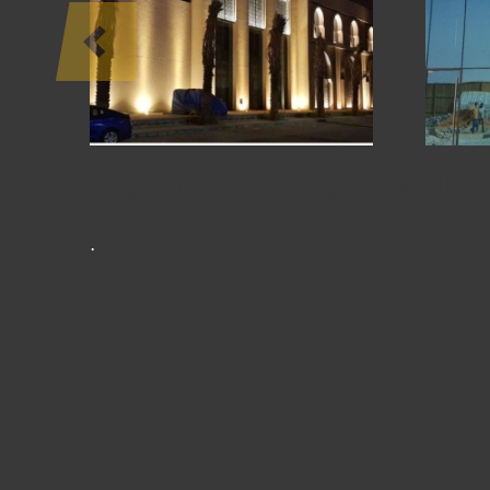
ՆԱԽԱԳԾԵՐ
Նախագիծ Սաուդյան Ար
․