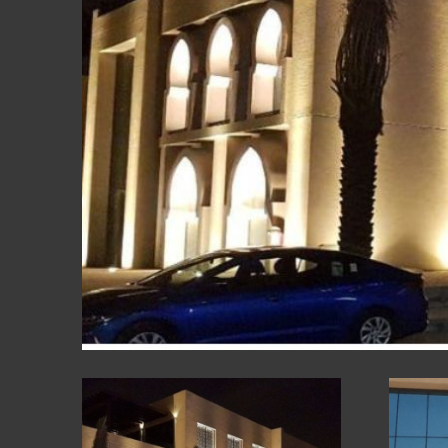
ԱՊԱԿԵ ԿՈՆ
ՖԱՍԱԴԱՅԻՆ
ԱՅԼ ԱՊՐԱՆ
ԿԱՀՈՒՅՔ