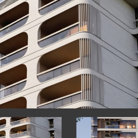
ՍՏՐՈՒԿՑԻԱՆԵ
 ԿՈՆՍՏՐՈՒԿՑ
ՔՆԵՐ