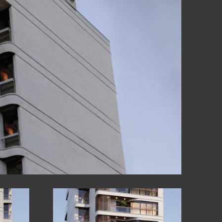
Ր
ԻԱՆԵՐ