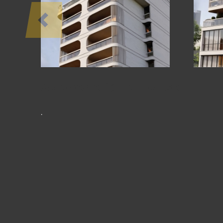
ՆԱԽԱԳԾԵՐ
Sophene Club House
.