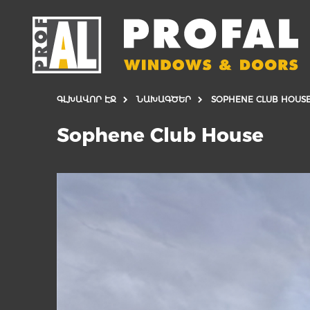
ԳԼԽԱՎՈՐ ԷՋ
ՆԱԽԱԳԾԵՐ
SOPHENE CLUB HOUS
Sophene Club House
ԴՌՆԵՐ
ՊԱՏՈՒՀԱՆՆ