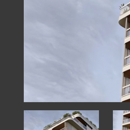
ԱՊԱԿԵ ԿՈՆ
ՖԱՍԱԴԱՅԻՆ
ԱՅԼ ԱՊՐԱՆ
ԿԱՀՈՒՅՔ