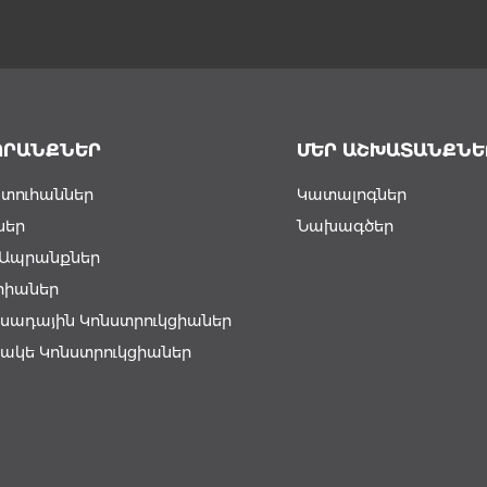
ՊՐԱՆՔՆԵՐ
ՄԵՐ ԱՇԽԱՏԱՆՔՆԵ
տուհաններ
Կատալոգներ
ներ
Նախագծեր
լ Ապրանքներ
րիաներ
սադային Կոնստրուկցիաներ
ակե Կոնստրուկցիաներ