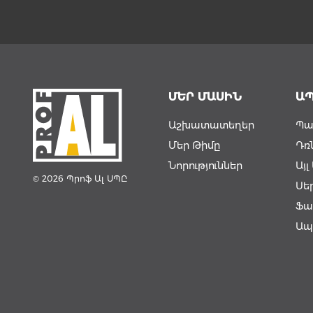
ՄԵՐ ՄԱՍԻՆ
Ա
Աշխատատեղեր
Պա
Մեր Թիմը
Դռ
Նորություններ
Այ
© 2026 Պրոֆ Ալ ՍՊԸ
Սե
Ֆա
Ապ