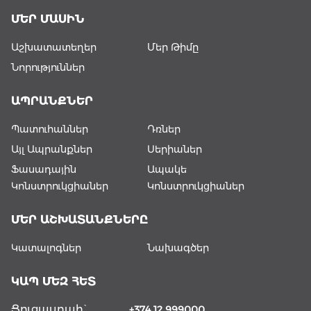
ՄԵՐ ՄԱՍԻՆ
Աշխատատեղեր
Մեր Թիմը
Նորություններ
ԱՊՐԱՆՔՆԵՐ
Պատուհաններ
Դռներ
Այլ Ապրանքներ
Սերիաներ
Ֆասադային
Ապակե
Կոնստրուկցիաներ
Կոնստրուկցիաներ
ՄԵՐ ԱՇԽԱՏԱՆՔՆԵՐԸ
Կատալոգներ
Նախագծեր
ԿԱՊ ՄԵԶ ՀԵՏ
Ցուցասրահ`
+374 12 999000