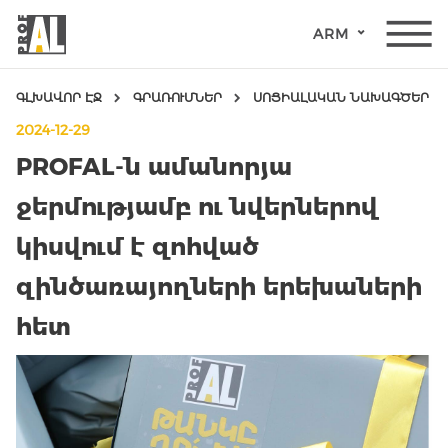
ARM
ԳԼԽԱՎՈՐ ԷՋ
ԳՐԱՌՈՒՄՆԵՐ
ՍՈՑԻԱԼԱԿԱՆ ՆԱԽԱԳԾԵՐ
2024-12-29
PROFAL-ն ամանորյա
ջերմությամբ ու նվերներով
կիսվում է զոհված
ԴՌՆԵՐ
զինծառայողների երեխաների
ՊԱՏՈՒՀԱՆՆԵՐ
հետ
ԱՊԱԿԵ
ԿՈՆՍՏՐՈՒԿՑԻԱՆԵՐ
ՖԱՍԱԴԱՅԻՆ