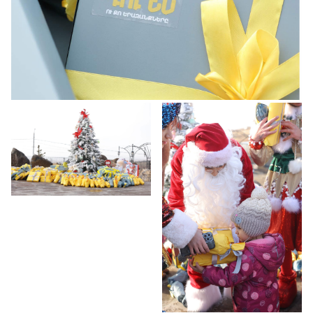
ԿՈՆՍՏՐՈՒԿՑԻԱՆԵՐ
ԱՅԼ
ԱՊՐԱՆՔՆԵՐ
ԿԱՀՈՒՅՔ
ՆԱԽԱԳԾԵՐ