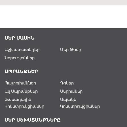
ՄԵՐ ՄԱՍԻՆ
Աշխատատեղեր
Մեր Թիմը
Նորություններ
ԱՊՐԱՆՔՆԵՐ
Պատուհաններ
Դռներ
Այլ Ապրանքներ
Սերիաներ
Ֆասադային
Ապակե
Կոնստրուկցիաներ
Կոնստրուկցիաներ
ՄԵՐ ԱՇԽԱՏԱՆՔՆԵՐԸ