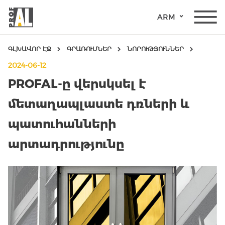
ARM
ԳԼԽԱՎՈՐ ԷՋ
ԳՐԱՌՈՒՄՆԵՐ
ՆՈՐՈՒԹՅՈՒՆՆԵՐ
2024-06-12
PROFAL-ը վերսկսել է
մետաղապլաստե դռների և
պատուհանների
ԴՌՆԵՐ
արտադրությունը
ՊԱՏՈՒՀԱՆՆԵՐ
ԱՊԱԿԵ
ԿՈՆՍՏՐՈՒԿՑԻԱՆԵՐ
ՖԱՍԱԴԱՅԻՆ