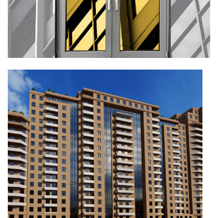
ԿՈՆՍՏՐՈՒԿՑԻԱՆԵՐ
ԱՅԼ
ԱՊՐԱՆՔՆԵՐ
ԿԱՀՈՒՅՔ
ՆԱԽԱԳԾԵՐ