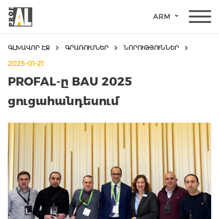
ARM
ԳԼԽԱՎՈՐ ԷՋ
ԳՐԱՌՈՒՄՆԵՐ
ՆՈՐՈՒԹՅՈՒՆՆԵՐ
2025-01-21
PROFAL-ը BAU 2025
ցուցահանդեսում
ԴՌՆԵՐ
ՊԱՏՈՒՀԱՆՆԵՐ
ԱՊԱԿԵ
ԿՈՆՍՏՐՈՒԿՑԻԱՆԵՐ
ՖԱՍԱԴԱՅԻՆ