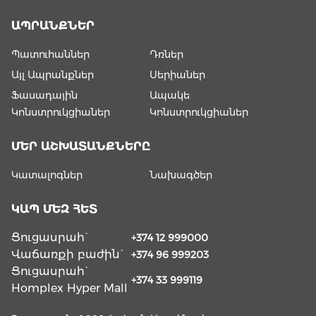
ԱՊՐԱՆՔՆԵՐ
Պատուհաններ
Դռներ
Այլ Ապրանքներ
Սերիաներ
Ֆասադային
Ապակե
Կոնստրուկցիաներ
Կոնստրուկցիաներ
ՄԵՐ ԱՇԽԱՏԱՆՔՆԵՐԸ
Կատալոգներ
Նախագծեր
ԿԱՊ ՄԵԶ ՀԵՏ
Ցուցասրահ`
+374 12 999000
Վաճառքի բաժին`
+374 96 999203
Ցուցասրահ`
+374 33 999119
Homplex Hyper Mall