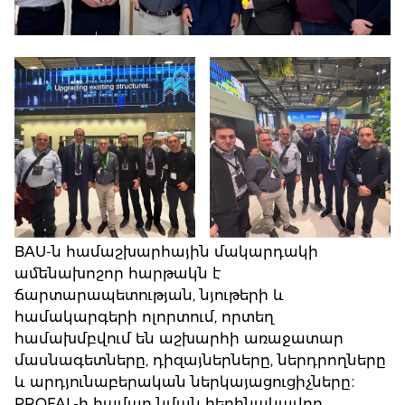
ԿՈՆՍՏՐՈՒԿՑԻԱՆԵՐ
ԱՅԼ
ԱՊՐԱՆՔՆԵՐ
ԿԱՀՈՒՅՔ
ՆԱԽԱԳԾԵՐ
BAU-ն համաշխարհային մակարդակի
ամենախոշոր հարթակն է
ճարտարապետության, նյութերի և
համակարգերի ոլորտում, որտեղ
համախմբվում են աշխարհի առաջատար
մասնագետները, դիզայներները, ներդրողները
և արդյունաբերական ներկայացուցիչները։
PROFAL-ի համար նման հեղինակավոր