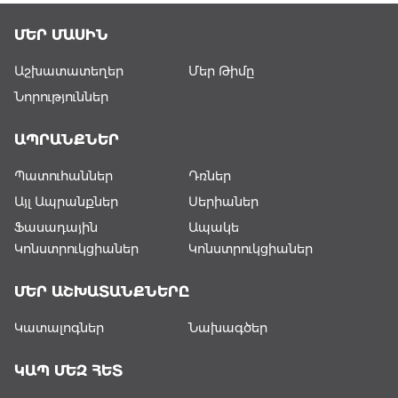
ԿՈՆՍՏՐՈՒԿՑԻԱՆԵՐ
ՄԵՐ ՄԱՍԻՆ
ԱՅԼ
Աշխատատեղեր
Մեր Թիմը
ԱՊՐԱՆՔՆԵՐ
Նորություններ
ԿԱՀՈՒՅՔ
ԱՊՐԱՆՔՆԵՐ
ՆԱԽԱԳԾԵՐ
Պատուհաններ
Դռներ
Այլ Ապրանքներ
Սերիաներ
Ֆասադային
Ապակե
Կոնստրուկցիաներ
Կոնստրուկցիաներ
ՄԵՐ ԱՇԽԱՏԱՆՔՆԵՐԸ
Կատալոգներ
Նախագծեր
ԿԱՊ ՄԵԶ ՀԵՏ