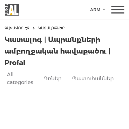
ARM
ԳԼԽԱՎՈՐ ԷՋ
ԿԱՏԱԼՈԳՆԵՐ
Կատալոգ | Ապրանքների
ամբողջական հավաքածու |
Profal
All
Ա
Դռներ
Պատուհաններ
ԴՌՆԵՐ
categories
կ
ՊԱՏՈՒՀԱՆՆԵՐ
ԱՊԱԿԵ
ԿՈՆՍՏՐՈՒԿՑԻԱՆԵՐ
ՖԱՍԱԴԱՅԻՆ